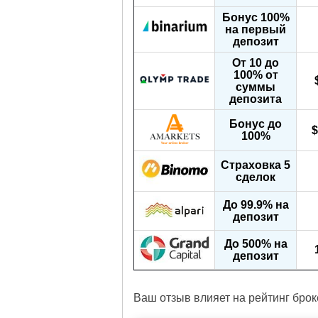
Бонус 100%
на первый
депозит
От 10 до
100% от
суммы
депозита
Бонус до
$
100%
Страховка 5
сделок
До 99.9% на
депозит
До 500% на
депозит
Ваш отзыв влияет на рейтинг брок