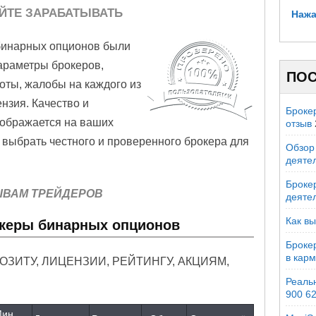
ЙТЕ ЗАРАБАТЫВАТЬ
Нажа
инарных опционов были
араметры брокеров,
ПОС
оты, жалобы на каждого из
ензия. Качество и
Броке
тображается на ваших
отзыв
 выбрать честного и проверенного брокера для
Обзор 
деяте
Брокер
ЫВАМ ТРЕЙДЕРОВ
деяте
Как вы
еры бинарных опционов
Броке
в кар
ПОЗИТУ, ЛИЦЕНЗИИ, РЕЙТИНГУ, АКЦИЯМ,
Реальн
900 6
ин.