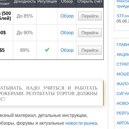
MaxiSe
Доходность
Регуляция
Обзор
Открыть счёт
позит
трейд
 (500
До 85%
Обзор
Перейти
STFor
блей)
05.06
50$
До 90%
Обзор
Перейти
ГЛАВ
$5
89%
Обзор
Перейти
АКЦИ
СТРА
МОШЕ
ЖАЛО
БАТЫВАТЬ, НАДО УЧИТЬСЯ И РАБОТАТЬ
РОКЕРАМИ. РЕЗУЛЬТАТЫ ТОРГОВ ДОЛЖНЫ
СИГН
С!
НОВО
РЕЙТ
зный материал, детальные инструкции,
 обзоры, форумы и актуальные
новости рынка
.
АВТО