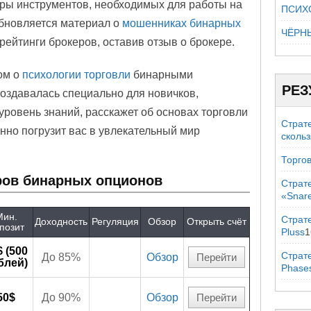
ры инструментов, необходимых для работы на
ПСИХ
бновляется материал о
мошенниках бинарных
ЧЁРН
 рейтинги брокеров, оставив отзыв о брокере.
ом о
психологии торговли
бинарными
РЕЗ
оздавалась специально для новичков,
ровень знаний, расскажет об основах торговли
Страт
нно погрузит вас в увлекательный мир
сколь
Торгов
ров бинарных опционов
Страт
«Snar
Мин.
Страте
Доходность
Регуляция
Обзор
Открыть счёт
позит
Pluss
1
$ (500
Страт
До 85%
Обзор
Перейти
блей)
Phase
50$
До 90%
Обзор
Перейти