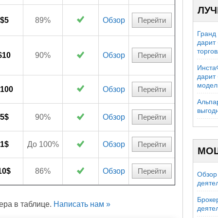
ЛУЧ
$5
89%
Обзор
Перейти
Гранд
дарит
торго
$10
90%
Обзор
Перейти
Инста
дарит
модел
100
Обзор
Перейти
Альпа
выгод
5$
90%
Обзор
Перейти
1$
До 100%
Обзор
Перейти
МО
10$
86%
Обзор
Перейти
Обзор 
деяте
Брокер
ера в таблице.
Написать нам »
деяте