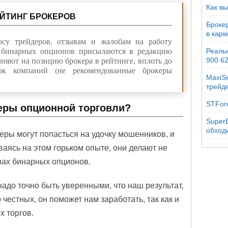
Как вы
ЕЙТИНГ БРОКЕРОВ
Броке
в кар
осу трейдеров, отзывам и жалобам на работу
е бинарных опционов присылаются в редакцию
Реальн
лияют на позицию брокера в рейтинге, вплоть до
900 6
ок компаний (не рекомендованные брокеры
MaxiSe
трейд
STFor
еры опционной торговли?
SuperB
обходи
еры могут попасться на удочку мошенников, и
ваясь на этом горьком опыте, они делают не
рах бинарных опционов.
надо точно быть уверенными, что наш результат,
р честных, он поможет нам заработать, так как и
х торгов.