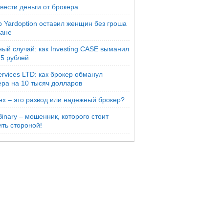
вести деньги от брокера
р Yardoption оставил женщин без гроша
мане
ый случай: как Investing CASE выманил
25 рублей
rvices LTD: как брокер обманул
ера на 10 тысяч долларов
ex – это развод или надежный брокер?
inary – мошенник, которого стоит
ть стороной!