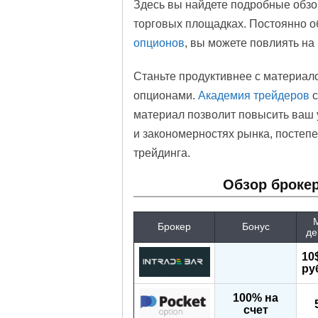
Здесь вы найдете подробные обзо
торговых площадках. Постоянно о
опционов
, вы можете повлиять на
Станьте продуктивнее с материал
опционами.
Академия трейдеров
с
материал позволит повысить ваш у
и закономерностях рынка, постепе
трейдинга.
Обзор броке
Брокер
Бонус
де
10
ру
100% на
счет