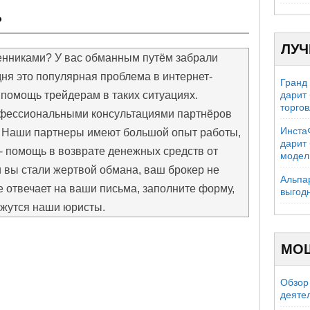
?
ЛУЧ
енниками? У вас обманным путём забрали
ня это популярная проблема в интернет-
Гранд
 помощь трейдерам в таких ситуациях.
дарит
торго
фессиональными консультациями партнёров
Инста
аши партнеры имеют большой опыт работы,
дарит
 - помощь в возврате денежных средств от
модел
 вы стали жертвой обмана, ваш брокер не
Альпа
 отвечает на ваши письма, заполните форму,
выгод
яжутся наши юристы.
МО
Обзор 
деяте