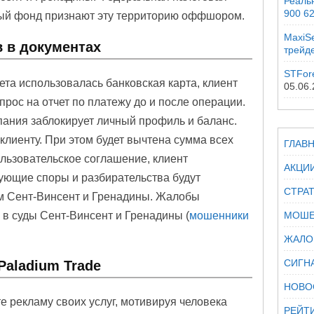
Реальн
900 6
ый фонд признают эту территорию оффшором.
MaxiSe
 в документах
трейд
STFor
ета использовалась банковская карта, клиент
05.06
прос на отчет по платежу до и после операции.
мпания заблокирует личный профиль и баланс.
клиенту. При этом будет вычтена сумма всех
ГЛАВ
льзовательское соглашение, клиент
АКЦИ
дующие споры и разбирательства будут
СТРА
м Сент-Винсент и Гренадины. Жалобы
 в суды Сент-Винсент и Гренадины (
мошенники
МОШЕ
ЖАЛО
СИГН
Paladium Trade
НОВО
е рекламу своих услуг, мотивируя человека
РЕЙТ