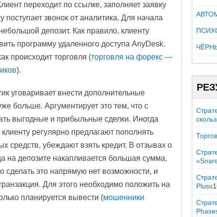
лиент переходит по ссылке, заполняет заявку
АВТО
у поступает звонок от аналитика. Для начала
небольшой депозит. Как правило, клиенту
ПСИХ
вить программу удаленного доступа AnyDesk.
ЧЁРН
ак происходит торговля (
торговля на форекс —
иков
).
РЕЗ
тик уговаривает внести дополнительные
уже больше. Аргументирует это тем, что с
Страт
ть выгодные и прибыльные сделки. Иногда
сколь
клиенту регулярно предлагают пополнять
Торгов
ых средств, убеждают взять кредит. В отзывах о
Страт
гда на депозите накапливается большая сумма,
«Snar
о сделать это напрямую нет возможности, и
Страте
транзакция. Для этого необходимо положить на
Pluss
1
колько планируется вывести (
мошенники
Страт
Phase