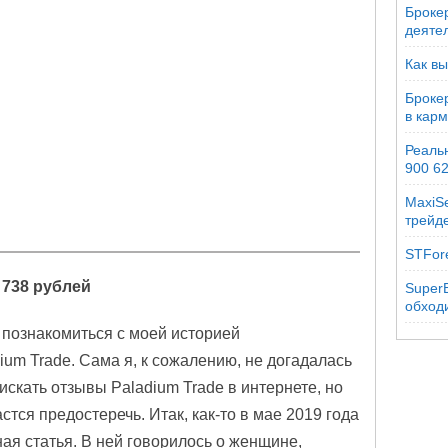
Брокер
деяте
Как вы
Броке
в кар
Реальн
900 6
MaxiSe
трейд
STFor
 738 рублей
SuperB
обходи
познакомиться с моей историей
ium Trade. Сама я, к сожалению, не догадалась
искать отзывы Paladium Trade в интернете, но
стся предостеречь. Итак, как-то в мае 2019 года
ая статья. В ней говорилось о женщине,