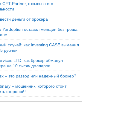
 CFT-Partner, отзывы о его
льности
вести деньги от брокера
р Yardoption оставил женщин без гроша
мане
ый случай: как Investing CASE выманил
25 рублей
rvices LTD: как брокер обманул
ера на 10 тысяч долларов
ex – это развод или надежный брокер?
inary – мошенник, которого стоит
ть стороной!