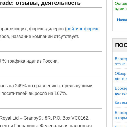
Trade: отзывы, деятельность
Оставь
админ
Нажа
правляющих, форекс-дилеров (
рейтинг форекс
еров, название компании отсутствует.
ПОС
Броке
 % трафика идет из России.
отзыв
Обзор 
деяте
лась на 249% по сравнению с предыдущими
Брокер
 посетителей выросло на 167%.
деяте
Как вы
Броке
в кар
oyal Ltd – GranbySt. 8R, P.O. Box VC0162,
инсент и Гренадины. Федеральная налоговая