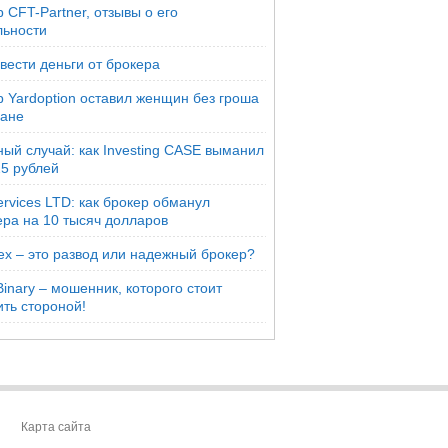
 CFT-Partner, отзывы о его
льности
вести деньги от брокера
р Yardoption оставил женщин без гроша
мане
ый случай: как Investing CASE выманил
25 рублей
rvices LTD: как брокер обманул
ера на 10 тысяч долларов
ex – это развод или надежный брокер?
inary – мошенник, которого стоит
ть стороной!
Карта сайта