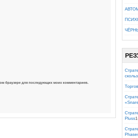
АВТО
ПСИХ
ЧЁРН
РЕЗ
Страт
сколь
 этом браузере для последующих моих комментариев.
Торгов
Страт
«Snar
Страте
Pluss
1
Страт
Phase