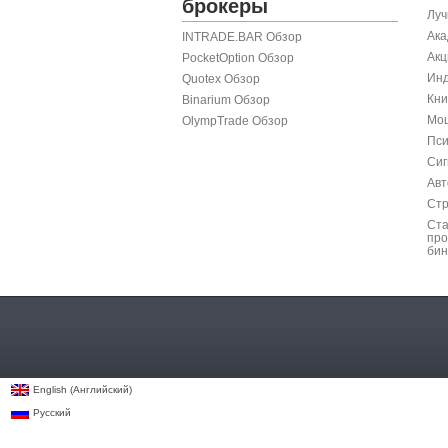
брокеры
Луч
Ака
INTRADE.BAR Обзор
Акц
PocketOption Обзор
Инд
Quotex Обзор
Кни
Binarium Обзор
Мош
OlympTrade Обзор
Пси
Сиг
Авт
Стр
Ста
про
бин
Английский
English
(
)
Русский