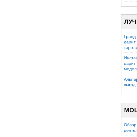
ЛУЧ
Гранд
дарит
торго
Инста
дарит
модел
Альпа
выгод
МО
Обзор 
деяте