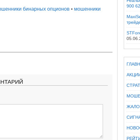
Реальн
900 6
ошенники бинарных опционов
•
мошенники
MaxiSe
трейд
STFor
05.06
ГЛАВ
АКЦИ
ЕНТАРИЙ
СТРА
МОШЕ
ЖАЛО
СИГН
НОВО
РЕЙТ