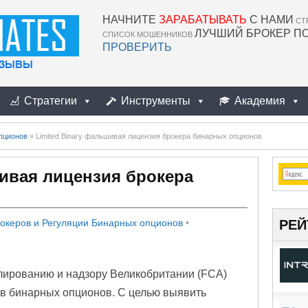
НАЧНИТЕ
ЗАРАБАТЫВАТЬ
С НАМИ
СТ
ЛУЧШИЙ БРОКЕР П
СПИСОК МОШЕННИКОВ
ПРОВЕРИТЬ
Стратегии
Инструменты
Академия
пционов
»
Limited Binary фальшивая лицензия брокера бинарных опционов
шивая лицензия брокера
РЕЙ
океров и Регуляции Бинарных опционов
•
лированию и надзору Великобритании (FCA)
ов бинарных опционов. С целью выявить