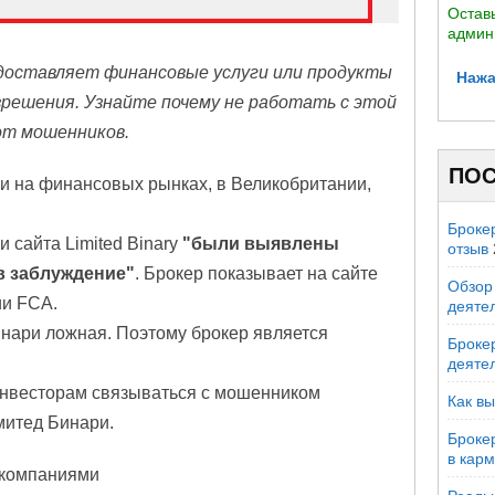
Оставь
админ
доставляет финансовые услуги или продукты
Нажа
зрешения. Узнайте почему не работать с этой
от мошенников.
ПОС
и на финансовых рынках, в Великобритании,
Броке
 сайта Limited Binary
"были выявлены
отзыв
в заблуждение"
. Брокер показывает на сайте
Обзор 
ии FCA.
деяте
нари ложная. Поэтому брокер является
Брокер
деяте
инвесторам связываться с мошенником
Как вы
митед Бинари.
Броке
в кар
 компаниями