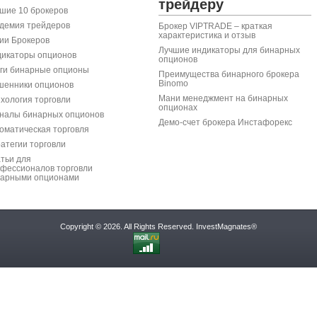
трейдеру
шие 10 брокеров
демия трейдеров
Брокер VIPTRADE – краткая
характеристика и отзыв
ии Брокеров
Лучшие индикаторы для бинарных
икаторы опционов
опционов
ги бинарные опционы
Преимущества бинарного брокера
Binomo
енники опционов
Мани менеджмент на бинарных
хология торговли
опционах
налы бинарных опционов
Демо-счет брокера Инстафорекс
оматическая торговля
атегии торговли
тьи для
фессионалов торговли
арными опционами
Copyright © 2026. All Rights Reserved.
InvestMagnates®