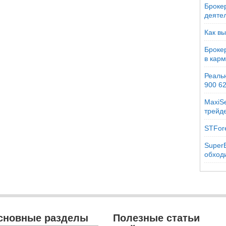
Брокер
деяте
Как вы
Броке
в кар
Реальн
900 6
MaxiSe
трейд
STFor
SuperB
обходи
сновные разделы
Полезные статьи