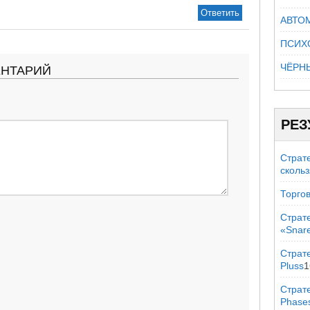
Ответить
АВТО
ПСИХ
ЧЁРН
ЕНТАРИЙ
РЕЗ
Страт
сколь
Торгов
Страт
«Snar
Страте
Pluss
1
Страт
Phase