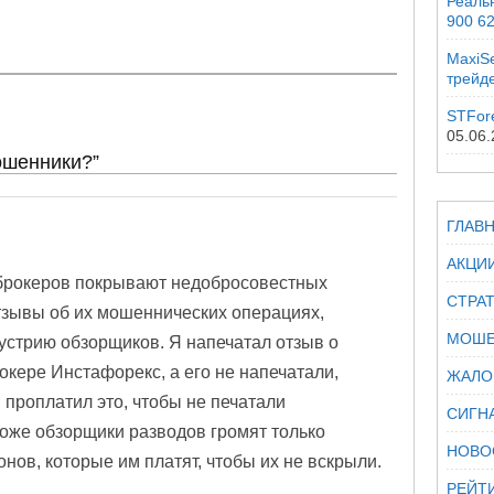
Реальн
900 6
MaxiSe
трейд
STFor
05.06
ошенники?”
ГЛАВ
АКЦИ
брокеров покрывают недобросовестных
СТРА
отзывы об их мошеннических операциях,
МОШЕ
устрию обзорщиков. Я напечатал отзыв о
кере Инстафорекс, а его не напечатали,
ЖАЛО
 проплатил это, чтобы не печатали
СИГН
оже обзорщики разводов громят только
НОВО
онов, которые им платят, чтобы их не вскрыли.
РЕЙТ