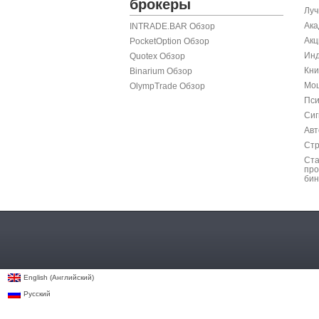
брокеры
Луч
Ака
INTRADE.BAR Обзор
Акц
PocketOption Обзор
Инд
Quotex Обзор
Кни
Binarium Обзор
Мош
OlympTrade Обзор
Пси
Сиг
Авт
Стр
Ста
про
бин
Английский
English
(
)
Русский