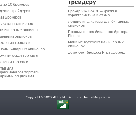
трейдеру
шие 10 брокеров
демия трейдеров
Брокер VIPTRADE – краткая
характеристика и отзыв
ии Брокеров
Лучшие индикаторы для бинарных
икаторы опционов
опционов
ги бинарные опционы
Преимущества бинарного брокера
Binomo
енники опционов
Мани менеджмент на бинарных
хология торговли
опционах
налы бинарных опционов
Демо-счет брокера Инстафорекс
оматическая торговля
атегии торговли
тьи для
фессионалов торговли
арными опционами
Copyright © 2026. All Rights Reserved.
InvestMagnates®