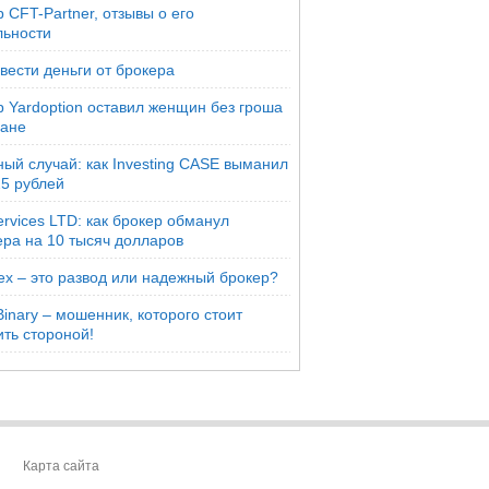
 CFT-Partner, отзывы о его
льности
вести деньги от брокера
р Yardoption оставил женщин без гроша
мане
ый случай: как Investing CASE выманил
25 рублей
rvices LTD: как брокер обманул
ера на 10 тысяч долларов
ex – это развод или надежный брокер?
inary – мошенник, которого стоит
ть стороной!
Карта сайта