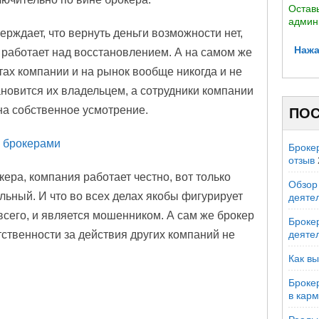
Оставь
админ
ерждает, что вернуть деньги возможности нет,
Нажа
я работает над восстановлением. А на самом же
етах компании и на рынок вообще никогда и не
ановится их владельцем, а сотрудники компании
на собственное усмотрение.
ПОС
 брокерами
Броке
отзыв
ера, компания работает честно, вот только
Обзор 
ьный. И что во всех делах якобы фигурирует
деяте
 всего, и является мошенником. А сам же брокер
Брокер
тственности за действия других компаний не
деяте
Как вы
Броке
в кар