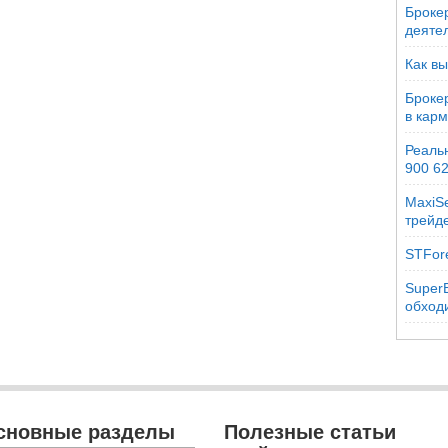
Брокер
деяте
Как вы
Броке
в кар
Реальн
900 6
MaxiSe
трейд
STFor
SuperB
обходи
сновные разделы
Полезные статьи