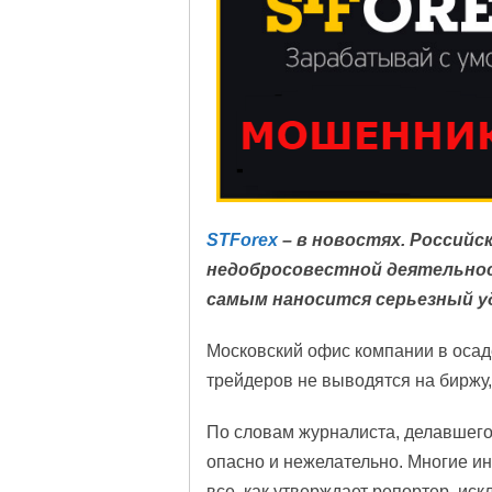
STForex
– в новостях. Российс
недобросовестной деятельнос
самым наносится серьезный у
Московский офис компании в осаде
трейдеров не выводятся на биржу,
По словам журналиста, делавшего
опасно и нежелательно. Многие и
все, как утверждает репортер, иск