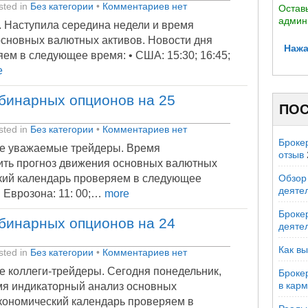
ted in
Без категории
•
Комментариев нет
Оставь
админ
. Наступила середина недели и время
сновных валютных активов. Новости дня
Нажа
ем в следующее время: • США: 15:30; 16:45;
e
бинарных опционов на 25
ПОС
ted in
Без категории
•
Комментариев нет
Броке
е уважаемые трейдеры. Время
отзыв
ить прогноз движения основных валютных
кий календарь проверяем в следующее
Обзор 
деяте
• Еврозона: 11: 00;…
more
Брокер
бинарных опционов на 24
деяте
Как вы
ted in
Без категории
•
Комментариев нет
е коллеги-трейдеры. Сегодня понедельник,
Броке
в кар
мя индикаторный анализ основных
кономический календарь проверяем в