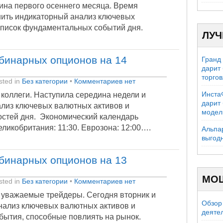
ина первого осеннего месяца. Время
нить индикаторный анализ ключевых
список фундаментальных событий дня.
ЛУЧ
бинарных опционов на 14
Гранд
дарит
торго
ted in
Без категории
•
Комментариев нет
Инста
 коллеги. Наступила середина недели и
дарит
лиз ключевых валютных активов и
модел
остей дня. Экономический календарь
ликобритания: 11:30. Еврозона: 12:00….
Альпа
выгод
бинарных опционов на 13
МО
ted in
Без категории
•
Комментариев нет
 уважаемые трейдеры. Сегодня вторник и
Обзор 
нализ ключевых валютных активов и
деяте
бытия, способные повлиять на рынок.