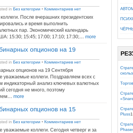
АВТО
ted in
Без категории
•
Комментариев нет
 коллеги. После вчерашних президентских
ПСИХ
зировались и время выполнить
ЧЁРН
алютных пар. Экономический календарь
 15:30; 15:45; 17:00; 17:10; 17:30;…
more
бинарных опционов на 19
РЕЗ
ted in
Без категории
•
Комментариев нет
Страт
арных опционов на 19 Сентября
сколь
е уважаемые коллеги. Поздравляем всех с
им индикаторный анализ ключевых валютных
Торгов
й сегодня не много, поэтому
Страт
ряем…
more
«Snar
бинарных опционов на 15
Страте
Pluss
1
ted in
Без категории
•
Комментариев нет
Страт
Phase
е уважаемые коллеги. Сегодня четверг и за