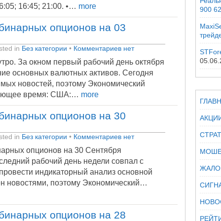
Реальн
:05; 16:45; 21:00. •…
more
900 6
бинарных опционов на 03
MaxiSe
трейд
ted in
Без категории
•
Комментариев нет
STFor
05.06
утро. За окном первый рабочий день октября
ние основных валютных активов. Сегодня
имых новостей, поэтому Экономический
дующее время: США:…
more
ГЛАВ
бинарных опционов на 30
АКЦИ
СТРА
ted in
Без категории
•
Комментариев нет
арных опционов на 30 Сентября
МОШЕ
следний рабочий день недели совпал с
ЖАЛО
провести индикаторный анализ основной
ен новостями, поэтому Экономический…
СИГН
НОВО
бинарных опционов на 28
РЕЙТ