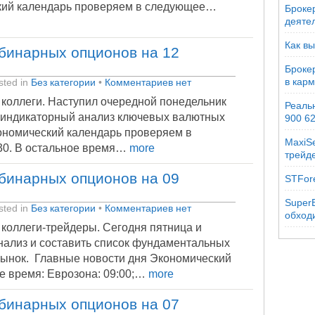
кий календарь проверяем в следующее…
Брокер
деяте
Как вы
бинарных опционов на 12
Броке
в кар
ted in
Без категории
•
Комментариев нет
 коллеги. Наступил очередной понедельник
Реальн
и индикаторный анализ ключевых валютных
900 6
ономический календарь проверяем в
MaxiSe
30. В остальное время…
more
трейд
бинарных опционов на 09
STFor
SuperB
ted in
Без категории
•
Комментариев нет
обходи
 коллеги-трейдеры. Сегодня пятница и
ализ и составить список фундаментальных
рынок. Главные новости дня Экономический
 время: Еврозона: 09:00;…
more
бинарных опционов на 07