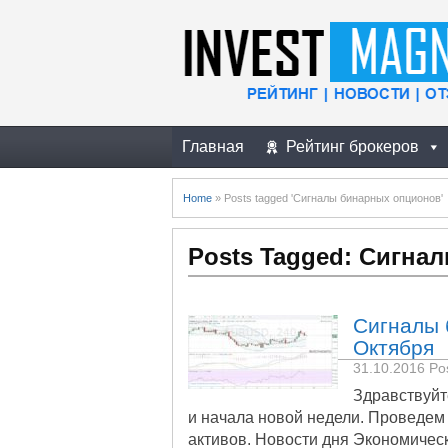
Главная
Рейтинг брокеров
Home
»
Posts tagged 'Сигналы бинарных опционов'
Posts Tagged: Сигна
Сигналы 
Октября
31.10.2016
Pos
Здравствуйт
и начала новой недели. Проведе
активов. Новости дня Экономичес