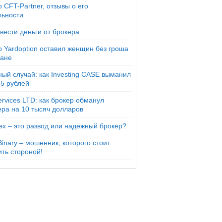
 CFT-Partner, отзывы о его
льности
вести деньги от брокера
р Yardoption оставил женщин без гроша
мане
ый случай: как Investing CASE выманил
25 рублей
rvices LTD: как брокер обманул
ера на 10 тысяч долларов
ex – это развод или надежный брокер?
inary – мошенник, которого стоит
ть стороной!