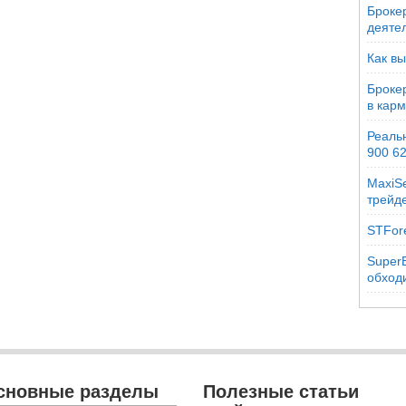
Брокер
деяте
Как вы
Броке
в кар
Реальн
900 6
MaxiSe
трейд
STFor
SuperB
обходи
сновные разделы
Полезные статьи