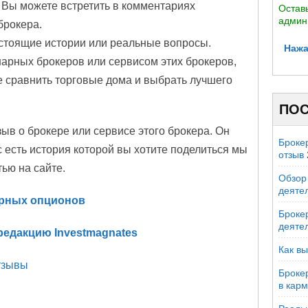
 Вы можете встретить в комментариях
Оставь
админ
брокера.
стоящие истории или реальные вопросы.
Нажа
арных брокеров или сервисом этих брокеров,
е сравнить торговые дома и выбрать лучшего
ПОС
зыв о брокере или сервисе этого брокера. Он
Броке
с есть история которой вы хотите поделиться мы
отзыв
тью на сайте.
Обзор 
деяте
нарных опционов
Брокер
деяте
редакцию Investmagnates
Как вы
тзывы
Броке
в кар