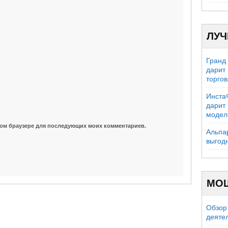
ЛУЧ
Гранд
дарит
торго
Инста
дарит
модел
 этом браузере для последующих моих комментариев.
Альпа
выгод
МО
Обзор 
деяте