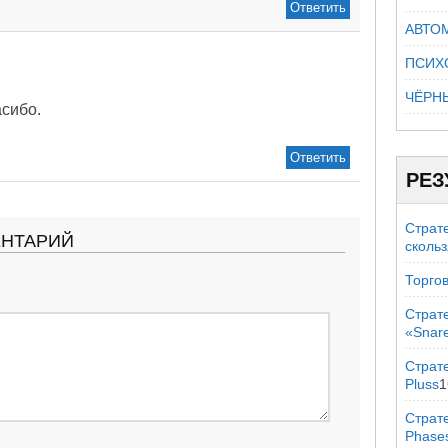
Ответить
АВТО
ПСИХ
ЧЁРН
асибо.
Ответить
РЕЗ
Страт
ЕНТАРИЙ
сколь
Торгов
Страт
«Snar
Страте
Pluss
1
Страт
Phase