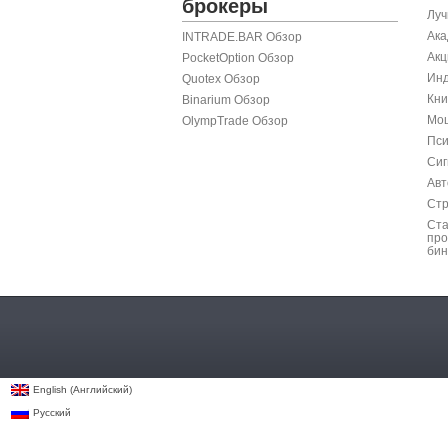
брокеры
Луч
Ака
INTRADE.BAR Обзор
Акц
PocketOption Обзор
Инд
Quotex Обзор
Кни
Binarium Обзор
Мош
OlympTrade Обзор
Пси
Сиг
Авт
Стр
Ста
про
бин
Английский
English
(
)
Русский