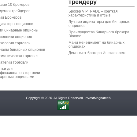
трейдеру
шие 10 брокеров
демия трейдеров
Брокер VIPTRADE – краткая
характеристика и отзыв
ии Брокеров
Лучшие индикаторы для бинарных
икаторы опционов
опционов
ги бинарные опционы
Преимущества бинарного брокера
Binomo
енники опционов
Мани менеджмент на бинарных
хология торговли
опционах
налы бинарных опционов
Демо-счет брокера Инстафорекс
оматическая торговля
атегии торговли
тьи для
фессионалов торговли
арными опционами
Copyright © 2026. All Rights Reserved.
InvestMagnates®