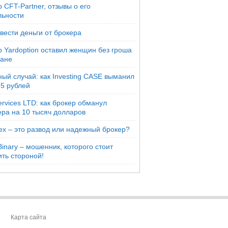
 CFT-Partner, отзывы о его
льности
вести деньги от брокера
р Yardoption оставил женщин без гроша
мане
ый случай: как Investing CASE выманил
25 рублей
rvices LTD: как брокер обманул
ера на 10 тысяч долларов
ex – это развод или надежный брокер?
inary – мошенник, которого стоит
ть стороной!
Карта сайта