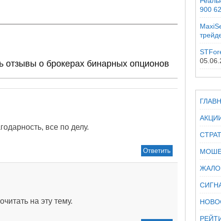
Реальн
900 6
MaxiSe
трейд
STFor
05.06
ть отзывы о брокерах бинарных опционов
ГЛАВ
АКЦИ
годарность, все по делу.
СТРА
Ответить
МОШЕ
ЖАЛО
СИГН
читать на эту тему.
НОВО
РЕЙТ